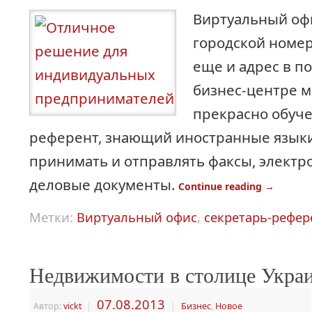
Виртуальный офи
городской номер
еще и адрес в п
бизнес-центре м
прекрасно обуч
референт, знающий иностранные язык
принимать и отправлять факсы, электр
деловые документы.
Continue reading
→
Метки:
Виртуальный офис
,
секретарь-рефер
Недвижимости в столице Укра
07.08.2013
Автор:
vickt
|
|
Бизнес
,
Новое