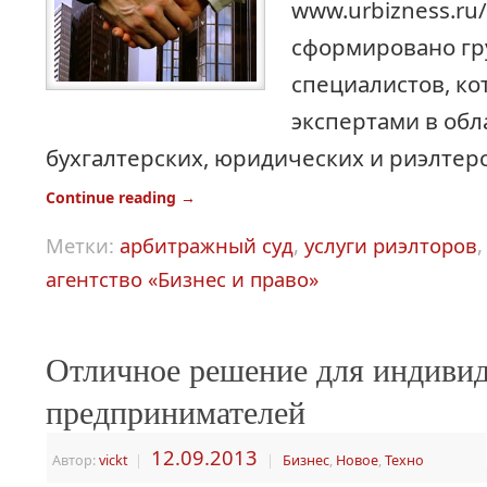
www.urbizness.ru/
сформировано гр
специалистов, ко
экспертами в обл
бухгалтерских, юридических и риэлтерс
Continue reading
→
Метки:
арбитражный суд
,
услуги риэлторов
агентство «Бизнес и право»
Отличное решение для индиви
предпринимателей
12.09.2013
Автор:
vickt
|
|
Бизнес
,
Новое
,
Техно