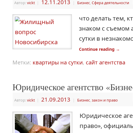
12.11.2013
Автор:
vickt
|
|
Бизнес
,
Сфера деятельности
что делать тем, к
знаком с съемом 
сутки в незнаком
Continue reading
→
Метки:
квартиры на сутки
,
сайт агентства
Юридическое агентство «Бизне
21.09.2013
Автор:
vickt
|
|
Бизнес
,
закон и право
Юридическое аге
право», официал