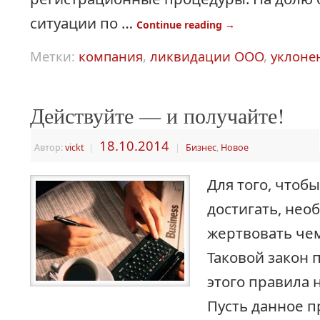
ситуации по …
Continue reading
→
Метки:
компания
,
ликвидации ООО
,
уклоне
Действуйте — и получайте!
18.10.2014
Автор:
vickt
|
|
Бизнес
,
Новое
Для того, чтобы
достигать, нео
жертвовать чем
Таковой закон 
этого правила 
Пусть данное п