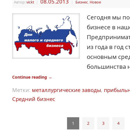
08.05.2013
Автор:
vickt
|
|
Бизнес
,
Новое
Сегодня мы по
бизнесе в наш
Предпринимат
из года в год 
основным сред
большинства н
Continue reading
→
Метки:
металлургические заводы
,
прибыльн
Средний бизнес
1
2
3
4