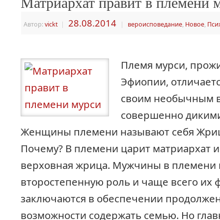
Матриархат правит в племени 
28.08.2014
Автор:
vickt
|
|
вероисповедание
,
Новое
,
Пси
Племя мурси, прож
Эфиопии, отличаетс
своим необычным в
совершенно диким
Женщины племени называют себя Жри
Почему? В племени царит матриархат и
верховная жрица. Мужчины в племени
второстепенную роль и чаще всего их 
заключаются в обеспечении продолжен
возможности содержать семью. Но гла