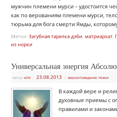
мужчин племени мурси – удостоится чес
как по верованиям племени мурси, тело
тюрьма для бога смерти Ямды, котором
Метки:
Загубная тарелка дэби
,
матриархат
,
из норки
Универсальная энергия Абсолю
23.08.2013
Автор:
vickt
|
|
вероисповедание
,
Новое
В каждой вере и рели
духовные приемы с 
правилами и законами