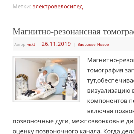
Метки:
электровелосипед
Магнитно-резонансная томогр
26.11.2019
Автор:
vickt
|
|
Здоровье
,
Новое
Магнитно-резо
томография зап
тут,обеспечива
визуализацию 
компонентов п
включая позво
позвоночные дуги, межпозвонковые дис
оценку позвоночного канала. Когда дел