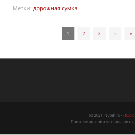
Метки:
дорожная сумка
1
2
3
›
»
(c) 2021 Psyteh.ru -
Психо
При копировании материалов с са