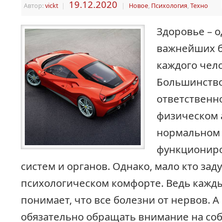
19.12.2020
Автор:
vickt
|
|
Новое
,
Психология
,
Техно
Здоровье – о
важнейших б
каждого чело
Большинств
ответственно
физическом 
нормальном
функционир
систем и органов. Однако, мало кто зад
психологическом комфорте. Ведь кажды
понимает, что все болезни от нервов. 
обязательно обращать внимание на со