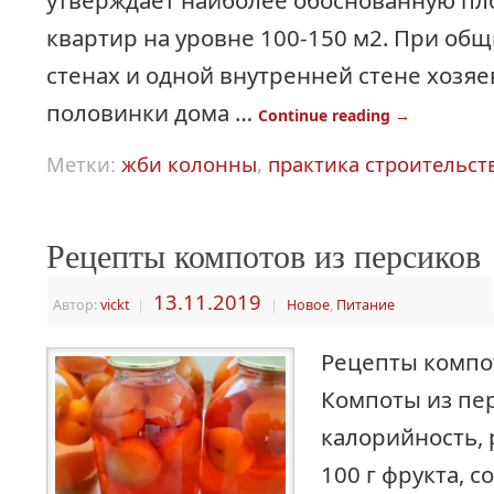
утверждает наиболее обоснованную пл
квартир на уровне 100-150 м2. При об
стенах и одной внутренней стене хозя
половинки дома …
Continue reading
→
Метки:
жби колонны
,
практика строительст
Рецепты компотов из персиков
13.11.2019
Автор:
vickt
|
|
Новое
,
Питание
Рецепты компо
Компоты из пе
калорийность, 
100 г фрукта, 