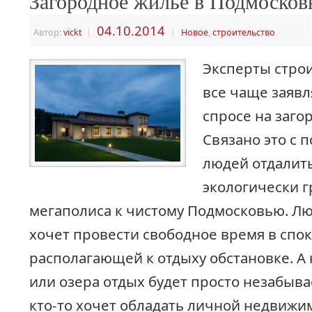
Загородное жилье в Подмосков
04.10.2014
Автор:
vickt
|
|
Новое
,
строительство
Эксперты стро
все чаще заяв
спросе на заго
Связано это с 
людей отдалить
экологически г
мегаполиса к чистому Подмосковью. Л
хочет провести свободное время в спо
располагающей к отдыху обстановке. А 
или озера отдых будет просто незабыв
кто-то хочет обладать личной недвиж