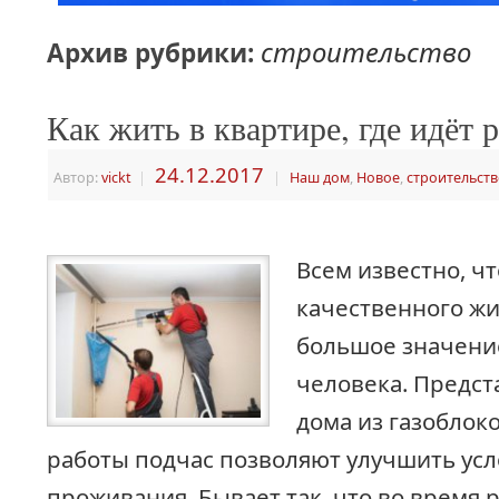
строительство
Архив рубрики:
Как жить в квартире, где идёт 
24.12.2017
Автор:
vickt
|
|
Наш дом
,
Новое
,
строительст
Всем известно, ч
качественного ж
большое значени
человека. Предс
дома из газоблок
работы подчас позволяют улучшить ус
проживания. Бывает так, что во время 