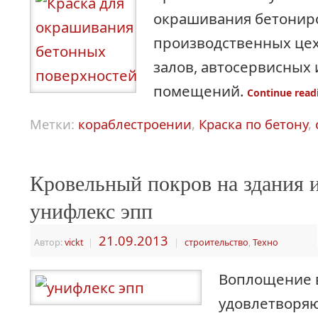
окрашивания бетонир
производственных цех
залов, автосервисных 
помещений.
Continue rea
Метки:
кораблестроении
,
Краска по бетону
,
Кровельный покров на здания 
унифлекс эпп
21.09.2013
Автор:
vickt
|
|
строительство
,
Техно
Воплощение в
удовлетворя