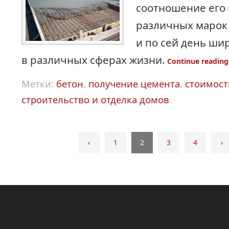
соотношение его
различных марок 
и по сей день ши
в различных сферах жизни.
Continue readin
Метки:
бетон
,
получение цемента
,
стоимост
строительство и отделка домов
‹
1
2
3
4
›