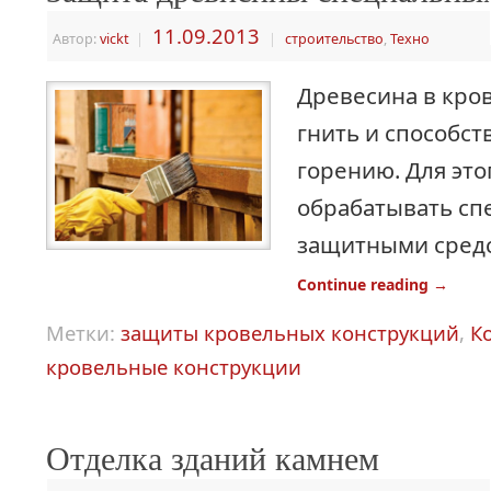
11.09.2013
Автор:
vickt
|
|
строительство
,
Техно
Древесина в кро
гнить и способст
горению. Для это
обрабатывать с
защитными сред
Continue reading
→
Метки:
защиты кровельных конструкций
,
К
кровельные конструкции
Отделка зданий камнем