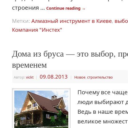
строения …
Continue reading
→
Метки:
Алмазный инструмент в Киеве
,
выбо
Компания "Инстех"
Дома из бруса — это выбор, п
временем
09.08.2013
Автор:
vickt
|
|
Новое
,
строительство
Почему все чащ
люди выбирают д
Ведь в наше вре
великое множест