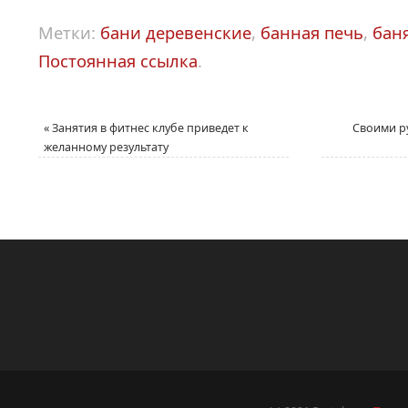
Метки:
бани деревенские
,
банная печь
,
бан
Постоянная ссылка
.
«
Занятия в фитнес клубе приведет к
Своими р
желанному результату