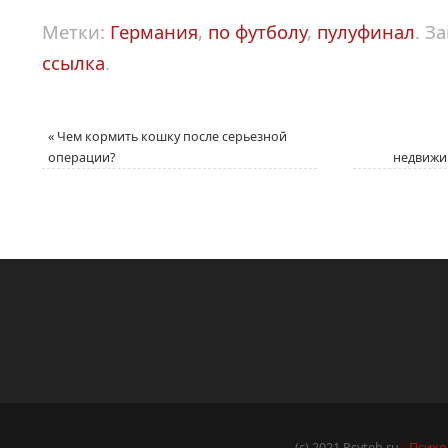
Метки:
Германия
,
по футболу
,
пулуфинал
.
За
ссылка
.
«
Чем кормить кошку после серьезной
операции?
недвижи
(c) 2021 Psyteh.ru -
Психо