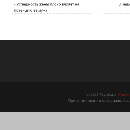
«
Успешность жены плохо влияет на
В чеш
потенцию ее мужа
(c) 2021 Psyteh.ru -
Психо
При копировании материалов с са