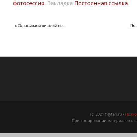
фотосессия
.
Закладка
Постоянная ссылка
.
«
Сбрасываем лишний вес
Пов
(c) 2021 Psyteh.ru -
Психо
При копировании материалов с са