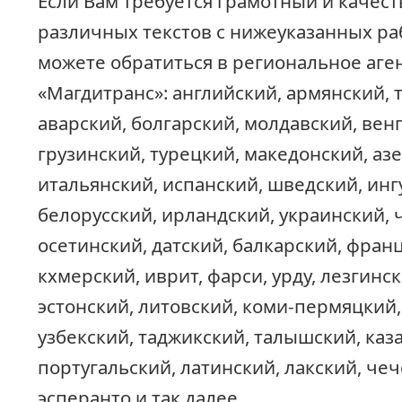
Если Вам требуется грамотный и качес
различных текстов с нижеуказанных ра
можете обратиться в региональное аге
«Магдитранс»: английский, армянский, 
аварский, болгарский, молдавский, вен
грузинский, турецкий, македонский, аз
итальянский, испанский, шведский, инг
белорусский, ирландский, украинский, 
осетинский, датский, балкарский, фран
кхмерский, иврит, фарси, урду, лезгинс
эстонский, литовский, коми-пермяцкий,
узбекский, таджикский, талышский, каза
португальский, латинский, лакский, че
эсперанто и так далее.