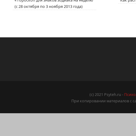
«
Гороскоп для знаков зодиака на неделю
Как рас
(с 28 октября по 3 ноября 2013 года)
(c) 2021 Psyteh.ru -
Психо
При копировании материалов с са