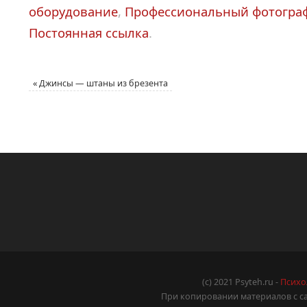
оборудование
,
Профессиональный фотогра
Постоянная ссылка
.
«
Джинсы — штаны из брезента
(c) 2021 Psyteh.ru -
Психо
При копировании материалов с са