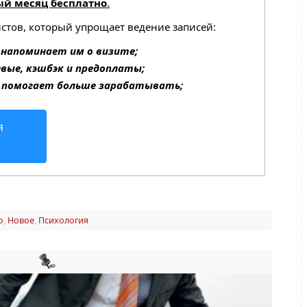
ый месяц бесплатно
.
истов, который упрощает ведение записей:
 напоминает им о визите;
евые, кэшбэк и предоплаты;
 помогает больше зарабатывать;
я
о
,
Новое
,
Психология