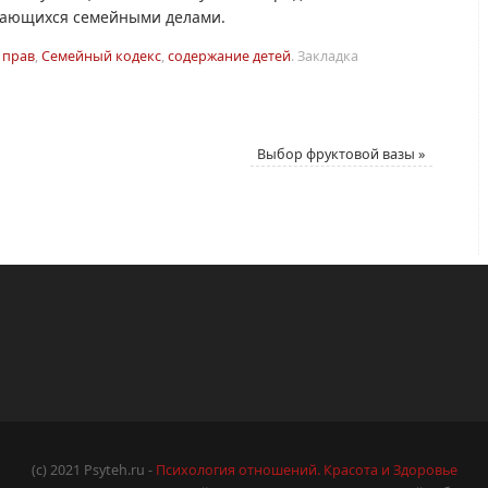
имающихся семейными делами.
 прав
,
Семейный кодекс
,
содержание детей
.
Закладка
Выбор фруктовой вазы
»
(c) 2021 Psyteh.ru -
Психология отношений. Красота и Здоровье