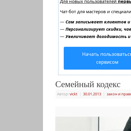
Для новых пользователей
перв
Чат-бот для мастеров и специал
—
Сам записывает клиентов и
—
Персонализирует скидки, ча
—
Увеличивает доходимость и
Начать пользоватьс
сервисом
Семейный кодекс
Автор:
vickt
|
30.01.2013
|
закон и прав