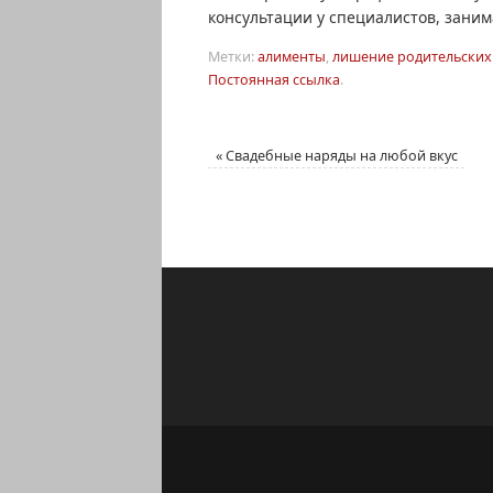
консультации у специалистов, зан
Метки:
алименты
,
лишение родительских
Постоянная ссылка
.
«
Свадебные наряды на любой вкус