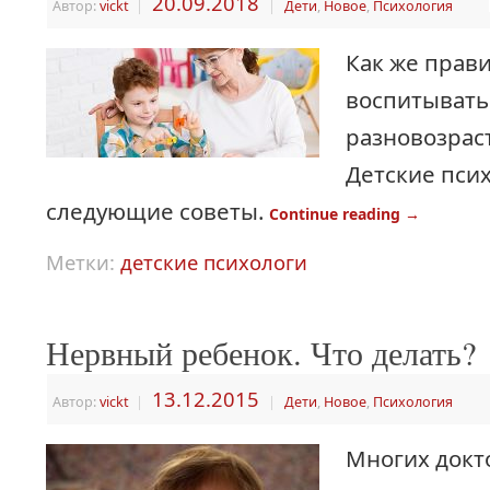
20.09.2018
Автор:
vickt
|
|
Дети
,
Новое
,
Психология
Как же прав
воспитывать
разновозрас
Детские пси
следующие советы.
Continue reading
→
Метки:
детские психологи
Нервный ребенок. Что делать?
13.12.2015
Автор:
vickt
|
|
Дети
,
Новое
,
Психология
Многих докт