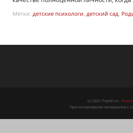
Метки:
детские психологи
,
детский сад
,
Род
(c) 2021 Psyteh.ru -
Психо
При копировании материалов с са