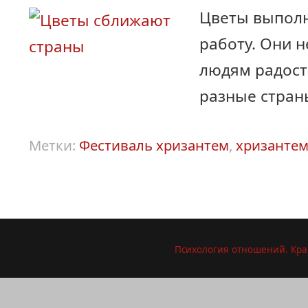
Цветы выпол
работу. Они н
людям радост
разные стра
Метки:
Фестиваль хризантем
,
хризанте
Психология отношений. Кра