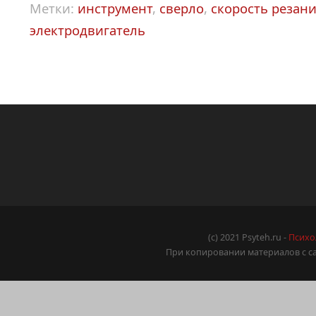
Метки:
инструмент
,
сверло
,
скорость резан
электродвигатель
(c) 2021 Psyteh.ru -
Психо
При копировании материалов с са