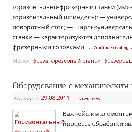
горизонтально-фрезерные станки (име
горизонтальный шпиндель); — универ
поворотный стол; — широкоуниверсал
станки — характеризуются дополните
фрезерными головками; …
Continue reading
Метки:
фреза
,
фрезерный станок
,
фрезеров
Оборудование с механическим
29.08.2011
Автор:
vickt
|
|
Новое
,
Техно
Важнейшим элементом
процесса обработки яв