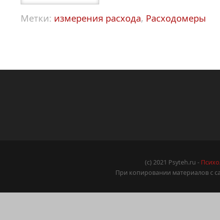
Метки:
измерения расхода
,
Расходомеры
(c) 2021 Psyteh.ru -
Психо
При копировании материалов с са