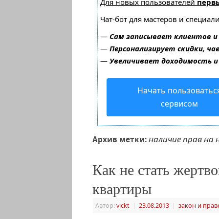
Для новых пользователей
перв
Чат-бот для мастеров и специал
—
Сам записывает клиентов и
—
Персонализирует скидки, ча
—
Увеличивает доходимость и
Начать пользоватьс
сервисом
наличие прав на
Архив метки:
Как не стать жертв
квартиры
Автор:
vickt
|
23.08.2013
|
закон и прав