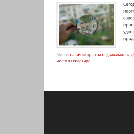
Сего
неот
сове
прав
удос
прод
Метки:
наличие прав на недвижимость
,
с
чистоты квартира