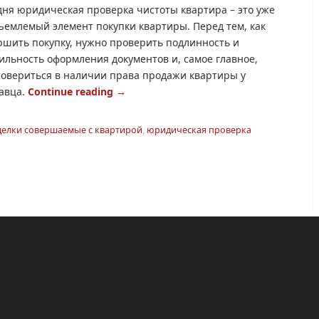
дня юридическая проверка чистоты квартира – это уже
ъемлемый элемент покупки квартиры. Перед тем, как
ршить покупку, нужно проверить подлинность и
ильность оформления документов и, самое главное,
товериться в наличии права продажи квартиры у
авца.
Continue reading
→
делки совершаемые с квартирой
,
юридическая проверка