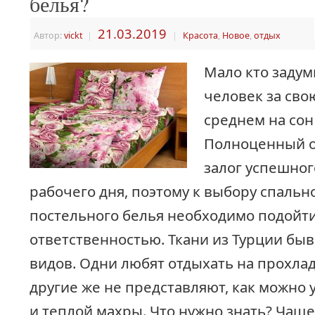
белья?
21.03.2019
Автор:
vickt
|
|
Красота
,
Новое
,
отдых
Мало кто задум
человек за сво
среднем на сон 
Полноценный о
залог успешног
рабочего дня, поэтому к выбору спальн
постельного белья необходимо подойти
ответственностью. Ткани из Турции бы
видов. Одни любят отдыхать на прохла
другие же не представляют, как можно 
и теплой махры. Что нужно знать? Чаще