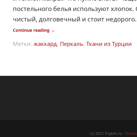
постельного белья используют хлопок.
чистый, долговечный и стоит недорого.
Continue reading
→
Метки:
жаккард
,
Перкаль
,
Ткани из Турции
(c) 2021 Psyteh.ru -
Психо