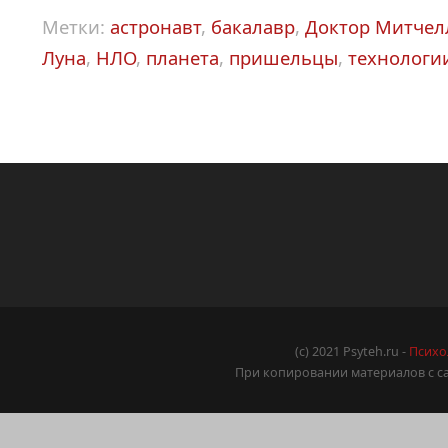
Метки:
астронавт
,
бакалавр
,
Доктор Митчел
Луна
,
НЛО
,
планета
,
пришельцы
,
технологи
(c) 2021 Psyteh.ru -
Психо
При копировании материалов с са