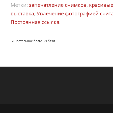
Метки:
запечатление снимков
,
красивые
выставка
,
Увлечение фотографией счит
Постоянная ссылка
.
«
Постельное белье из бязи