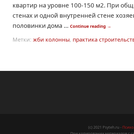
квартир на уровне 100-150 м2. При об
стенах и одной внутренней стене хозя
половинки дома …
Continue reading
→
Метки:
жби колонны
,
практика строительст
(c) 2021 Psyteh.ru -
Психо
При копировании материалов с са