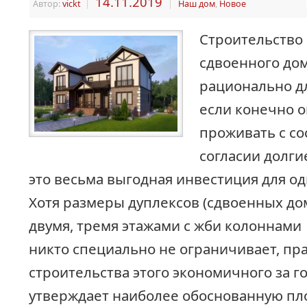
14.11.2019
Автор:
vickt
|
|
Наш дом
,
Новое
Строительство
сдвоенного дом
рационально дл
если конечно 
проживать с со
согласии долгие
это весьма выгодная инвестиция для од
Хотя размеры дуплексов (сдвоенных дом
двумя, тремя этажами с жби колоннами
никто специально не ограничивает, пр
строительства этого экономичного за г
утверждает наиболее обоснованную пл