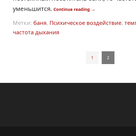
уменьшится.
Continue reading
→
Метки:
баня
,
Психическое воздействие
,
тем
частота дыхания
1
2