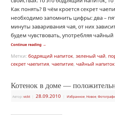
свойствах: то это бодрящий напиток, т
Как понять? В чём кроется секрет чаепи
необходимо запомнить цифры: два – пя
минуты заваривания чая, от них зависит
будем чувствовать, употребляя чайный 
Continue reading
→
Метки:
бодрящий напиток
,
зеленый чай
,
по
секрет чаепития
,
чаепитие
,
чайный напиток
Котенок в доме — положитель
28.09.2010
Автор:
vickt
|
|
Избранное
,
Новое
,
Фотограф