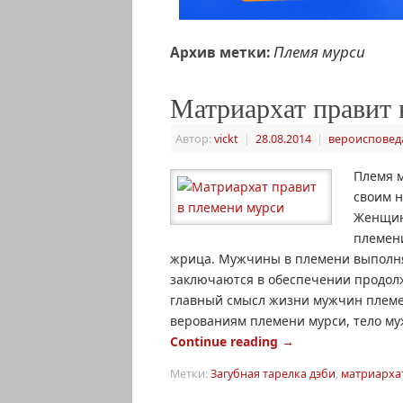
Племя мурси
Архив метки:
Матриархат правит 
Автор:
vickt
|
28.08.2014
|
вероисповед
Племя м
своим 
Женщин
племени
жрица. Мужчины в племени выполня
заключаются в обеспечении продол
главный смысл жизни мужчин племени
верованиям племени мурси, тело му
Continue reading
→
Метки:
Загубная тарелка дэби
,
матриарха