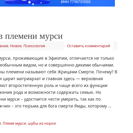
в племени мурси
ание
,
Новое
,
Психология
Оставить комментарий
урси, проживающие в Эфиопии, отличается не только
необычным видом, но и совершенно дикими обычаями.
ы племени называют себя Жрицами Смерти. Почему? В
 царит матриархат и главная здесь — верховная
ют второстепенную роль и чаще всего их функции
жения рода и возможности содержать семью. Но
 мурси – удостоится чести умереть, так как по
жчин – это тюрьма для бога смерти Ямды, которому …
т
,
Племя мурси
,
шубы из норки