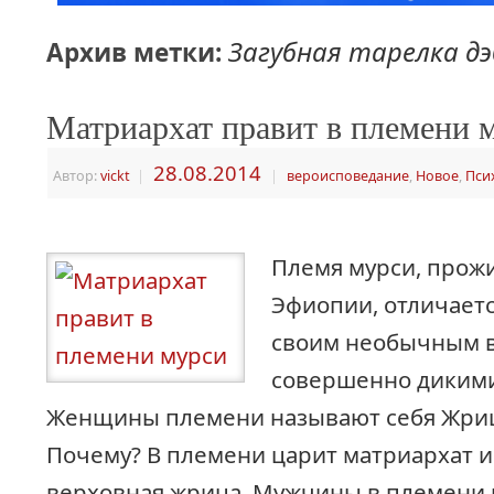
Загубная тарелка дэ
Архив метки:
Матриархат правит в племени 
28.08.2014
Автор:
vickt
|
|
вероисповедание
,
Новое
,
Пси
Племя мурси, прож
Эфиопии, отличаетс
своим необычным в
совершенно диким
Женщины племени называют себя Жри
Почему? В племени царит матриархат и
верховная жрица. Мужчины в племени