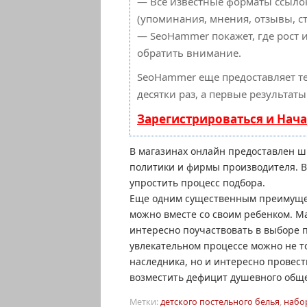
— Все известные форматы ссылок
(упоминания, мнения, отзывы, ст
— SeoHammer покажет, где рост и
обратить внимание.
SeoHammer еще предоставляет 
десятки раз, а первые результат
Зарегистрироваться и Нач
В магазинах онлайн предоставлен ш
политики и фирмы производителя. 
упростить процесс подбора.
Еще одним существенным преимущест
можно вместе со своим ребенком. М
интересно поучаствовать в выборе п
увлекательном процессе можно не то
наследника, но и интересно провест
возместить дефицит душевного общ
Метки:
детского постельного белья
,
набо