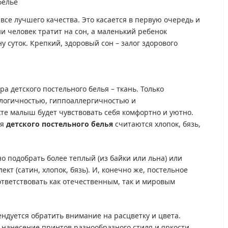
все лучшего качества. Это касается в первую очередь и
ни человек тратит на сон, а маленький ребенок
у суток. Крепкий, здоровый сон – залог здорового
 детского постельного белья – ткань. Только
ологичностью, гиппоаллергичностью и
те малыш будет чувствовать себя комфортно и уютно.
ля
детского постельного белья
считаются хлопок, бязь,
о подобрать более теплый (из байки или льна) или
т (сатин, хлопок, бязь). И, конечно же, постельное
ответствовать как отечественным, так и мировым
ендуется обратить внимание на расцветку и цвета.
нанесение принтов разнообразного стиля и яркости.