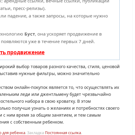
: арендные ссылки, вечные ссылки, публикации
атьи, пресс-релизы).
ли падение, а также запросы, на которые нужно
технологию
Буст
, она ускоряет продвижение в
ы появляются уже в течение первых 7 дней.
ать продвижение
ирокий выбор товаров разного качества, стиля, ценовой
Выставив нужные фильтры, можно значительно
вом онлайн-покупок является то, что осуществлять их
аленьким леди или джентльмену будет чрезвычайно
остельного набора в свою кроватку. В этом
лько получше узнать о желаниях и потребностях своего
и с ним время за общим занятием, и тем самым
ения с собственным ребенком.
р для ребенка
.
Закладка
Постоянная ссылка
.