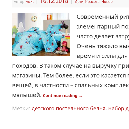
16.12.2018
Автор:
vickt
|
|
Дети
,
Красота
,
Новое
Современный ри
элементарный по
часто делает зат
Очень тяжело вы
время и силы для
походов. В таком случае на выручку пр
магазины. Тем более, если это касается
вещей, в частности – спальных комплек
малышей.
Continue reading
→
Метки:
детского постельного белья
,
набор д