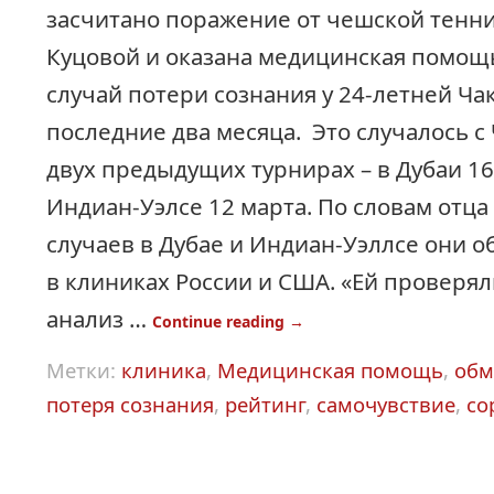
засчитано поражение от чешской тенн
Куцовой и оказана медицинская помощь
случай потери сознания у 24-летней Ча
последние два месяца. Это случалось с
двух предыдущих турнирах – в Дубаи 16
Индиан-Уэлсе 12 марта. По словам отца
случаев в Дубае и Индиан-Уэллсе они о
в клиниках России и США. «Ей проверял
анализ …
Continue reading
→
Метки:
клиника
,
Медицинская помощь
,
обм
потеря сознания
,
рейтинг
,
самочувствие
,
со