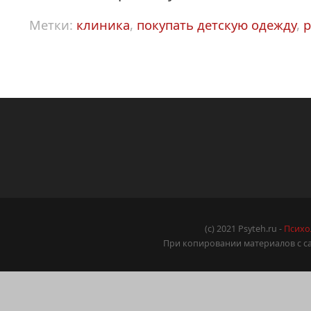
Метки:
клиника
,
покупать детскую одежду
,
р
(c) 2021 Psyteh.ru -
Психо
При копировании материалов с са