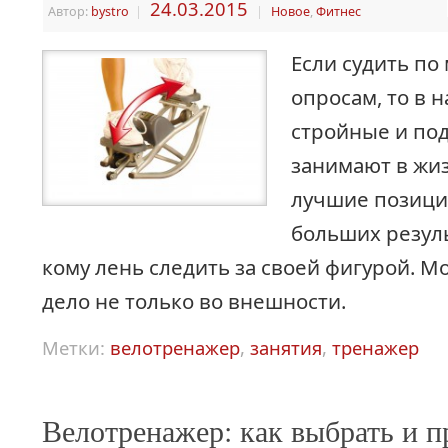
24.03.2015
Автор:
bystro
|
|
Новое
,
Фитнес
Если судить п
опросам, то в 
стройные и по
занимают в жи
лучшие позици
больших резуль
кому лень следить за своей фигурой. М
дело не только во внешности.
Метки:
велотренажер
,
занятия
,
тренажер
Велотренажер: как выбрать и п