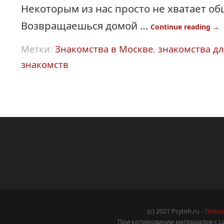
Некоторым из нас просто не хватает о
Возвращаешься домой …
Continue reading
→
Метки:
Знакомства в Москве
,
знакомства дл
знакомств
(c) 2021 Psyteh.ru -
Психо
При копировании материалов с са