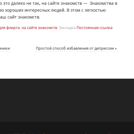
 это далеко не так, на сайте знакомств — Знакомства в
во хороших интересных людей. В этом с легкостью
аш сайт знакомств.
для флирта
,
на сайте знакомств
.
Закладка
Постоянная ссылка
.
вники
Простой способ избавления от депрессии
»