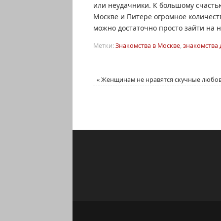
или неудачники. К большому счастью
Москве и Питере огромное количест
можно достаточно просто зайти на н
Метки:
Знакомства в Москве
,
знакомства 
«
Женщинам не нравятся скучные любо