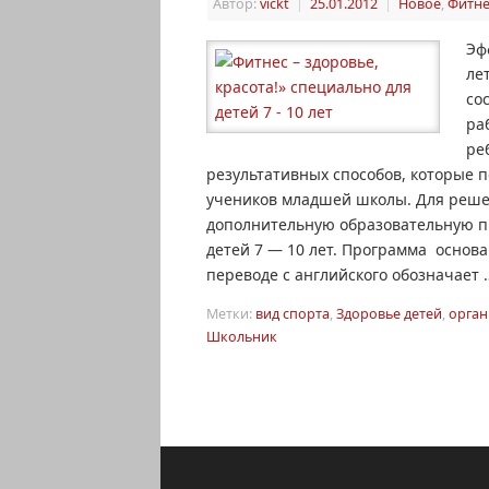
Автор:
vickt
|
25.01.2012
|
Новое
,
Фитне
Эф
ле
со
ра
ре
результативных способов, которые 
учеников младшей школы. Для реше
дополнительную образовательную пр
детей 7 — 10 лет. Программа основ
переводе с английского обозначает
Метки:
вид спорта
,
Здоровье детей
,
орган
Школьник