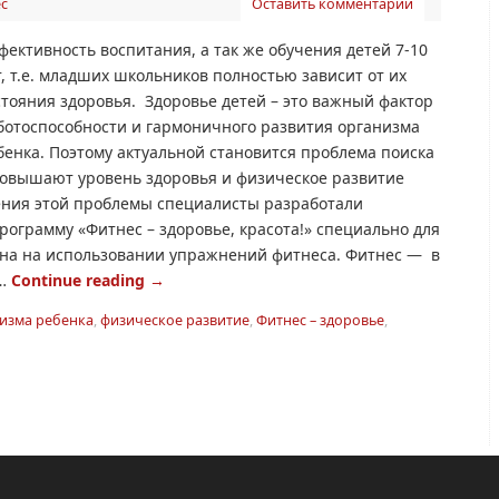
с
Оставить комментарий
фективность воспитания, а так же обучения детей 7-10
т, т.е. младших школьников полностью зависит от их
стояния здоровья. Здоровье детей – это важный фактор
ботоспособности и гармоничного развития организма
бенка. Поэтому актуальной становится проблема поиска
повышают уровень здоровья и физическое развитие
ния этой проблемы специалисты разработали
ограмму «Фитнес – здоровье, красота!» специально для
ана на использовании упражнений фитнеса. Фитнес — в
 …
Continue reading
→
изма ребенка
,
физическое развитие
,
Фитнес – здоровье
,