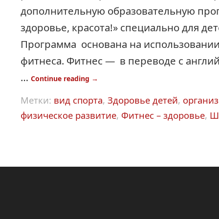
дополнительную образовательную прог
здоровье, красота!» специально для дет
Программа основана на использовани
фитнеса. Фитнес — в переводе с англи
…
Continue reading
→
Метки:
вид спорта
,
Здоровье детей
,
организ
физическое развитие
,
Фитнес – здоровье
,
Ш