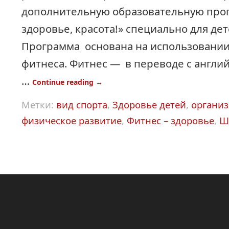
дополнительную образовательную прог
здоровье, красота!» специально для дет
Программа основана на использовани
фитнеса. Фитнес — в переводе с англи
…
Continue reading
→
Метки:
вид спорта
,
Здоровье детей
,
организ
физическое развитие
,
Фитнес – здоровье
,
Ш