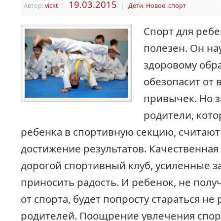
19.03.2015
Автор:
vickt
|
|
Дети
,
Новое
,
спорт
Спорт для ребе
полезен. Он н
здоровому обра
обезопасит от
привычек. Но 
родители, кото
ребенка в спортивную секцию, считаю
достижение результатов. Качественная 
дорогой спортивный клуб, усиленные за
приносить радость. И ребенок, не полу
от спорта, будет попросту стараться не
родителей. Поощрение увлечения спор