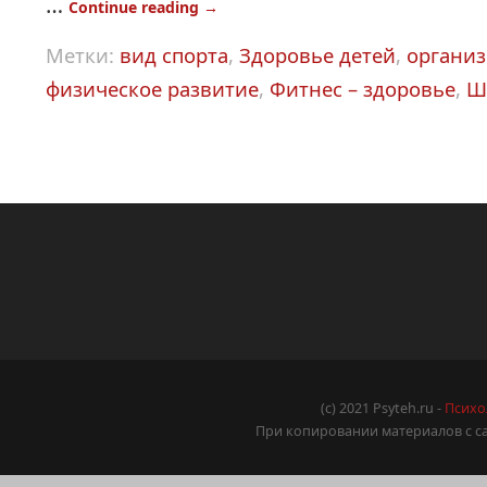
…
Continue reading
→
Метки:
вид спорта
,
Здоровье детей
,
организ
физическое развитие
,
Фитнес – здоровье
,
Ш
(c) 2021 Psyteh.ru -
Психо
При копировании материалов с са